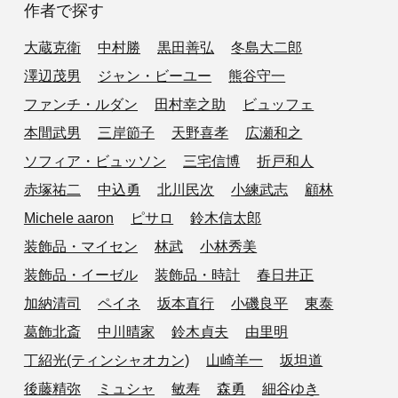
作者で探す
大蔵克衛
中村勝
黒田善弘
冬島大二郎
澤辺茂男
ジャン・ビーユー
熊谷守一
ファンチ・ルダン
田村幸之助
ビュッフェ
本間武男
三岸節子
天野喜孝
広瀬和之
ソフィア・ビュッソン
三宅信博
折戸和人
赤塚祐二
中込勇
北川民次
小練武志
顧林
Michele aaron
ピサロ
鈴木信太郎
装飾品・マイセン
林武
小林秀美
装飾品・イーゼル
装飾品・時計
春日井正
加納清司
ペイネ
坂本直行
小磯良平
東泰
葛飾北斎
中川晴家
鈴木貞夫
由里明
丁紹光(ティンシャオカン)
山崎羊一
坂坦道
後藤精弥
ミュシャ
敏寿
森勇
細谷ゆき