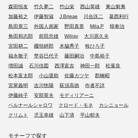
森田恒友
竹久夢二
竹山栄
西山英雄
東山魁夷
加藤裕之
伊藤智淑
J.Brieae
川合詵二
葛西利行
島田章三
外国人画家
野田真章
Mila.P
韓奉治
角田和志郎
前田忠雄
Wilray
大川原久夫
宮田耕二
國領經郎
木脇秀子
牧ひろ子
福永敬子
埜谷巳代子
藤田嗣治
中島裕子
増田誠
石川佳図
西澤富吉
神田一郎
松葉良
松本富太郎
小山退助
佐藤カツヤ
郡楠昭
宮尾義明
吉川恍陽
荻須高徳
作者不詳
伊藤純子
安部英夫
モディリアーニ
ベルナールシャロワ
クロード・モネ
カシニョール
クリムト
児玉幸雄
山下清
平山郁夫
モチーフで探す