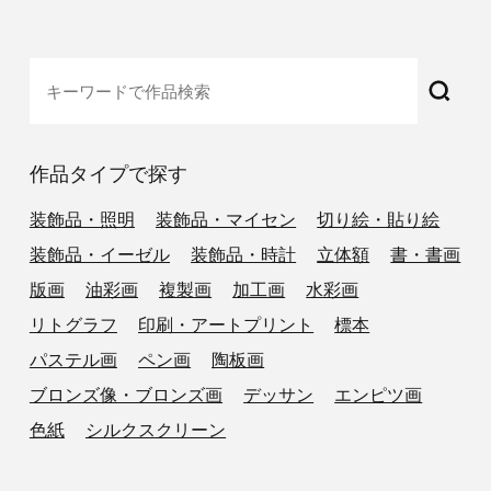
作品タイプで探す
装飾品・照明
装飾品・マイセン
切り絵・貼り絵
装飾品・イーゼル
装飾品・時計
立体額
書・書画
版画
油彩画
複製画
加工画
水彩画
リトグラフ
印刷・アートプリント
標本
パステル画
ペン画
陶板画
ブロンズ像・ブロンズ画
デッサン
エンピツ画
色紙
シルクスクリーン