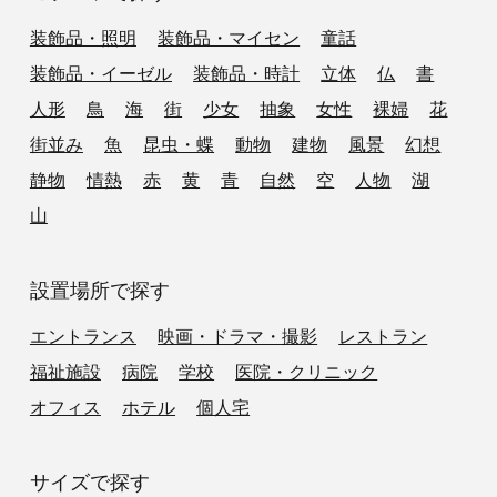
装飾品・照明
装飾品・マイセン
童話
装飾品・イーゼル
装飾品・時計
立体
仏
書
人形
鳥
海
街
少女
抽象
女性
裸婦
花
街並み
魚
昆虫・蝶
動物
建物
風景
幻想
静物
情熱
赤
黄
青
自然
空
人物
湖
山
設置場所で探す
エントランス
映画・ドラマ・撮影
レストラン
福祉施設
病院
学校
医院・クリニック
オフィス
ホテル
個人宅
サイズで探す