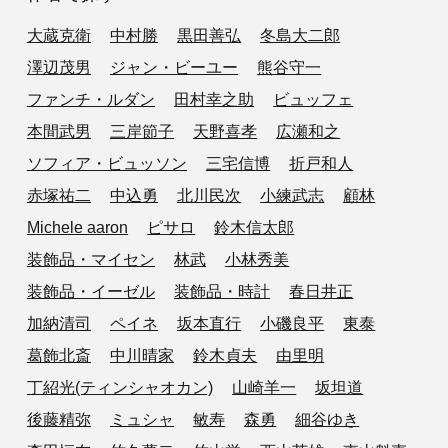
大蔵克衛
中村勝
黒田善弘
冬島大二郎
澤辺茂男
ジャン・ビーユー
熊谷守一
ファンチ・ルダン
田村幸之助
ビュッフェ
本間武男
三岸節子
天野喜孝
広瀬和之
ソフィア・ビュッソン
三宅信博
折戸和人
赤塚祐二
中込勇
北川民次
小練武志
顧林
Michele aaron
ピサロ
鈴木信太郎
装飾品・マイセン
林武
小林秀美
装飾品・イーゼル
装飾品・時計
春日井正
加納清司
ペイネ
坂本直行
小磯良平
東泰
葛飾北斎
中川晴家
鈴木貞夫
由里明
丁紹光(ティンシャオカン)
山崎羊一
坂坦道
後藤精弥
ミュシャ
敏寿
森勇
細谷ゆき