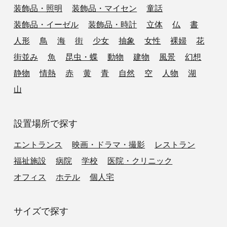
装飾品・照明
装飾品・マイセン
童話
装飾品・イーゼル
装飾品・時計
立体
仏
書
人形
鳥
海
街
少女
抽象
女性
裸婦
花
街並み
魚
昆虫・蝶
動物
建物
風景
幻想
静物
情熱
赤
黄
青
自然
空
人物
湖
山
設置場所で探す
エントランス
映画・ドラマ・撮影
レストラン
福祉施設
病院
学校
医院・クリニック
オフィス
ホテル
個人宅
サイズで探す