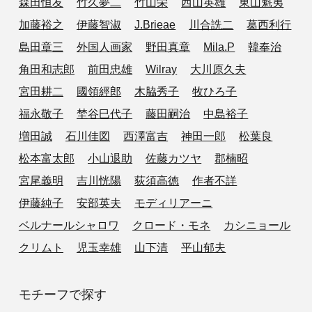
森田恒友
竹久夢二
竹山栄
西山英雄
東山魁夷
加藤裕之
伊藤智淑
J.Brieae
川合詵二
葛西利行
島田章三
外国人画家
野田真章
Mila.P
韓奉治
角田和志郎
前田忠雄
Wilray
大川原久夫
宮田耕二
國領經郎
木脇秀子
牧ひろ子
福永敬子
埜谷巳代子
藤田嗣治
中島裕子
増田誠
石川佳図
西澤富吉
神田一郎
松葉良
松本富太郎
小山退助
佐藤カツヤ
郡楠昭
宮尾義明
吉川恍陽
荻須高徳
作者不詳
伊藤純子
安部英夫
モディリアーニ
ベルナールシャロワ
クロード・モネ
カシニョール
クリムト
児玉幸雄
山下清
平山郁夫
モチーフで探す