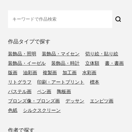
作品タイプで探す
装飾品・照明
装飾品・マイセン
切り絵・貼り絵
装飾品・イーゼル
装飾品・時計
立体額
書・書画
版画
油彩画
複製画
加工画
水彩画
リトグラフ
印刷・アートプリント
標本
パステル画
ペン画
陶板画
ブロンズ像・ブロンズ画
デッサン
エンピツ画
色紙
シルクスクリーン
作者で探す