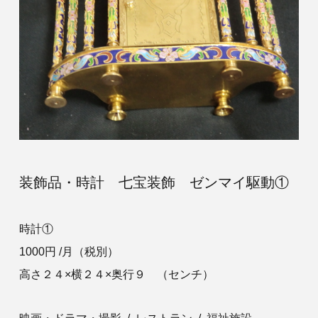
装飾品・時計 七宝装飾 ゼンマイ駆動①
時計①
1000円 /月（税別）
高さ２４×横２４×奥行９ （センチ）